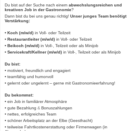
Du bist auf der Suche nach einem
abwechslungsreichen und
kreativen Job in der Gastronomie
?
Dann bist du bei uns genau richtig!
Unser junges Team benötigt
Verstärkung:
• Koch (m/w/d)
in Voll- oder Teilzeit
• Restaurantleiter (m/w/d)
in Voll- oder Teilzeit
• Beikoch
(m/w/d)
in Voll-, Teilzeit oder als Minijob
• Servicekraft/Kellner (m/w/d)
in Voll-, Teilzeit oder als Minijob
Du bist:
• motiviert, freundlich und engagiert
• teamfähig und humorvoll
• gelernt oder ungelernt – gerne mit Gastronomieerfahrung!
Du bekommst:
• ein Job in familiärer Atmosphäre
• gute Bezah
lung
&
Bonusza
hlungen
• nettes, erfolgreiches Team
• schöner Arbeitsplatz an der Elbe (Geesthacht)
• teilweise Fahrtkostenerstattung oder Firmenwagen (in